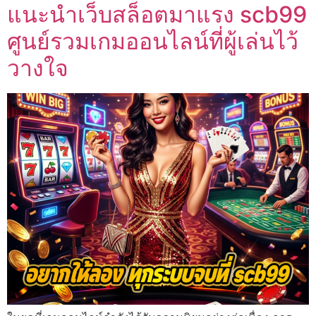
แนะนำเว็บสล็อตมาแรง scb99
ศูนย์รวมเกมออนไลน์ที่ผู้เล่นไว้
วางใจ