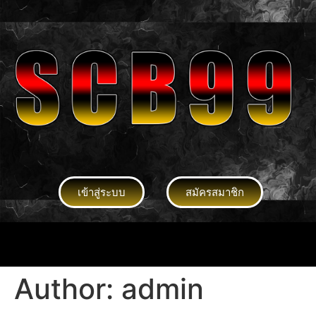
เข้าสู่ระบบ
สมัครสมาชิก
Author:
admin