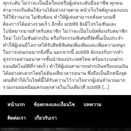
ทุกระดับ ไม่ว่าจะเป็นมือใหม่หรือผู้เล่นระดับมืออาชีพ ทุกคน
สามารถเริ่มต้นใช้งานได้อย่างง่ายดาย หน้าเว็บไซต์ถูกออกแบบ
ให้ใช้งานง่าย ไม่ซับซ้อน ทำให้ผู้เล่นสามารถค้นหาเกมที่
ต้องการได้อย่างรวดเร็ว อีกทั้ง scb99 ยังมีโปรโมชั่นและ
โบนัสมากมายสำหรับสมาชิก ไม่ว่าจะเป็นโบนัสต้อนรับสมาชิก
ใหม่ โปรโมชั่นฝากเงิน หรือกิจกรรมพิเศษที่จัดขึ้นเป็นประจำ
ทำให้ผู้เล่นมีโอกาสได้รับสิทธิพิเศษเพิ่มเติมและเพิ่มความสนุก
ในการเล่นเกมมากยิ่งขึ้น นอกจากนี้ scb99 ยังรองรับการทำ
ธุรกรรมผ่านธนาคารชั้นนำของประเทศไทย พร้อมระบบฝาก
ถอนอัตโนมัติที่รวดเร็ว ทำให้ผู้เล่นสามารถฝากเงินหรือถอนเงิน
ได้อย่างสะดวกโดยไม่ต้องเสียเวลารอนาน ซึ่งถือเป็นอีกหนึ่งจุด
เด่นที่ทำให้เว็บไซต์นี้ได้รับความไว้วางใจจากผู้เล่นจำนวนมาก
รวมเกมยอดนิยมครบทุกค่ายในเว็บเดียวที่ scb99 […]
หน้าแรก
ข้อตกลงและเงื่อนไข
บทความ
ติดต่อเรา
เกี่ยวกับเรา